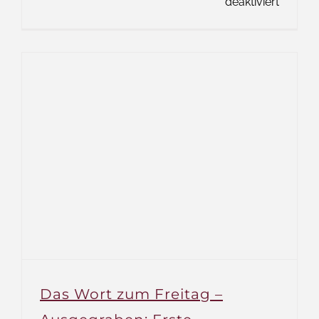
für
deaktiviert
Das
Wort
zum
Freitag
–
Gebet
eines
Kleriker
Das Wort zum Freitag –