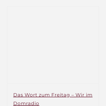
Wort
zum
Freitag
–
Kirche
in
der
DDR
Das Wort zum Freitag – Wir im
Domradio