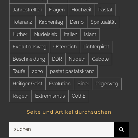
Jahrestreffen
Fragen
Hochzeit
Pastat
Toleranz
Kirchentag
Demo
Spiritualität
Luther
Nudelsieb
Italien
Islam
Evolutionsweg
Österreich
Lichterpirat
Beschneidung
DDR
Nudeln
Gebote
Taufe
2020
pastat pastatskranz
Heiliger Geist
Evolution
Bibel
Pilgerweg
Regeln
Extremismus
GöthE
Seite und Artikel durchsuchen
Suche
nach: