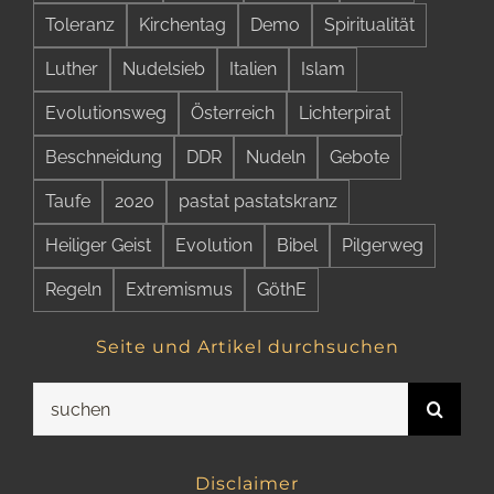
Toleranz
Kirchentag
Demo
Spiritualität
Luther
Nudelsieb
Italien
Islam
Evolutionsweg
Österreich
Lichterpirat
Beschneidung
DDR
Nudeln
Gebote
Taufe
2020
pastat pastatskranz
Heiliger Geist
Evolution
Bibel
Pilgerweg
Regeln
Extremismus
GöthE
Seite und Artikel durchsuchen
Suche
nach:
Disclaimer