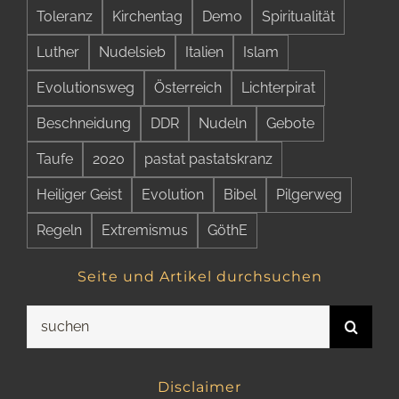
Toleranz
Kirchentag
Demo
Spiritualität
Luther
Nudelsieb
Italien
Islam
Evolutionsweg
Österreich
Lichterpirat
Beschneidung
DDR
Nudeln
Gebote
Taufe
2020
pastat pastatskranz
Heiliger Geist
Evolution
Bibel
Pilgerweg
Regeln
Extremismus
GöthE
Seite und Artikel durchsuchen
Suche
nach:
Disclaimer