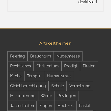
für
deaktiviert
Das
Wort
zum
Freitag
–
Neues
Artikelthemen
aus
Österre
Feiertag
Brauchtum
Nudelmesse
Rechtliches
Christentum
Predigt
Piraten
Kirche
Templin
Humanismus
Gleichberechtigung
Schule
Vernetzung
Missionierung
Werte
Privilegien
Jahrestreffen
Fragen
Hochzeit
Pastat