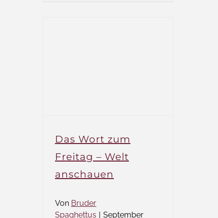
2023
in
Kassel
Das Wort zum
Freitag – Welt
anschauen
Von
Bruder
Spaghettus
|
September