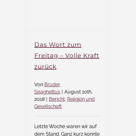
Offener
Brief
an
den
Bürgermeister
von
Das Wort zum
Templin
Freitag – Volle Kraft
zurück
Von
Bruder
Spaghettus
|
August 10th,
2018
|
Bericht
,
Religion und
Gesellschaft
Letzte Woche waren wir auf
dem Stand. Ganz kurz konnte