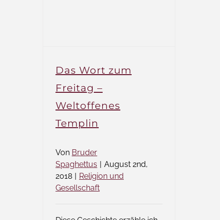
Volle
Kraft
zurück
Das Wort zum
Freitag –
Weltoffenes
Templin
Von
Bruder
Spaghettus
|
August 2nd,
2018
|
Religion und
Gesellschaft