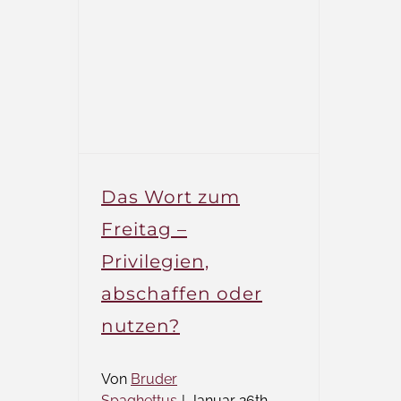
zum
Freitag
–
Weltoffenes
Templin
Das Wort zum
Freitag –
Privilegien,
abschaffen oder
nutzen?
Von
Bruder
Spaghettus
|
Januar 26th,