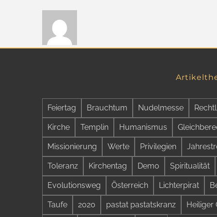
Artikelt
Feiertag
Brauchtum
Nudelmesse
Rechtl
Kirche
Templin
Humanismus
Gleichbere
Missionierung
Werte
Privilegien
Jahrestr
Toleranz
Kirchentag
Demo
Spiritualität
Evolutionsweg
Österreich
Lichterpirat
B
Taufe
2020
pastat pastatskranz
Heiliger 