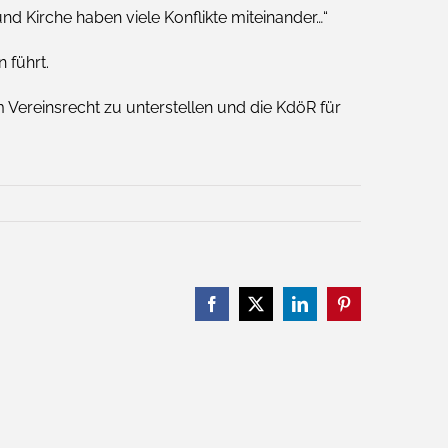
nd Kirche haben viele Konflikte miteinander…“
 führt.
m Vereinsrecht zu unterstellen und die KdöR für
Facebook
X
LinkedIn
Pinterest