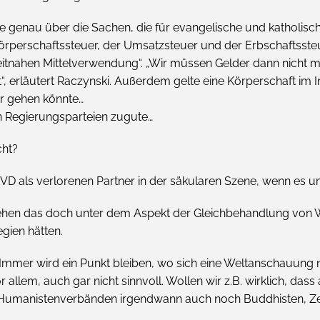
se genau über die Sachen, die für evangelische und katholisch
rperschaftssteuer, der Umsatzsteuer und der Erbschaftssteuer
zeitnahen Mittelverwendung“. „Wir müssen Gelder dann nicht me
, erläutert Raczynski. Außerdem gelte eine Körperschaft im I
er gehen könnte…
n Regierungsparteien zugute…
cht?
VD als verlorenen Partner in der säkularen Szene, wenn es u
ehen das doch unter dem Aspekt der Gleichbehandlung von 
egien hätten.
 Immer wird ein Punkt bleiben, wo sich eine Weltanschauung n
r allem, auch gar nicht sinnvoll. Wollen wir z.B. wirklich, d
h Humanistenverbänden irgendwann auch noch Buddhisten, Ze