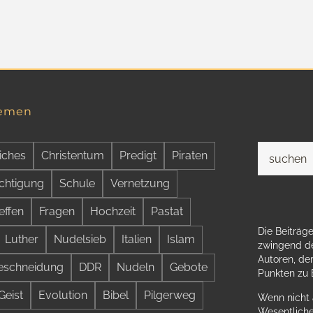
hemen
Suche
iches
Christentum
Predigt
Piraten
nach:
chtigung
Schule
Vernetzung
effen
Fragen
Hochzeit
Pastat
Die Beiträge
Luther
Nudelsieb
Italien
Islam
zwingend de
Autoren, der
eschneidung
DDR
Nudeln
Gebote
Punkten zu
Geist
Evolution
Bibel
Pilgerweg
Wenn nicht 
Wesentliche