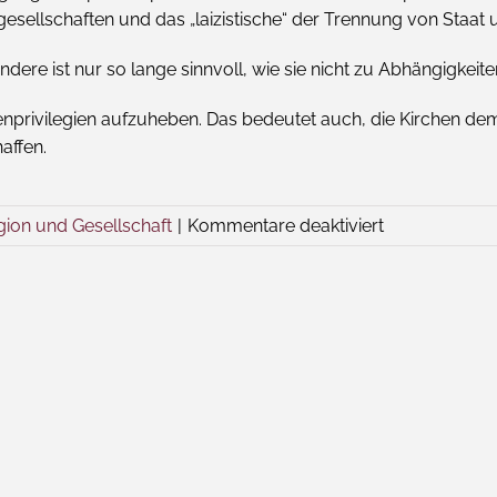
sellschaften und das „laizistische“ der Trennung von Staat u
re ist nur so lange sinnvoll, wie sie nicht zu Abhängigkeiten
chenprivilegien aufzuheben. Das bedeutet auch, die Kirchen de
affen.
für
gion und Gesellschaft
|
Kommentare deaktiviert
Das
Wort
zum
Freitag
–
Privilegien,
abschaffen
oder
nutzen?