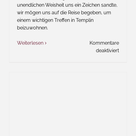
unendlichen Weisheit uns ein Zeichen sandte,
wir mögen uns auf die Reise begeben, um
einem wichtigen Treffen in Templin
beizuwohnen.
Weiterlesen
Kommentare
für
deaktiviert
Das
Wort
zum
Freitag
–
Evoluti
a
la
Osnabr