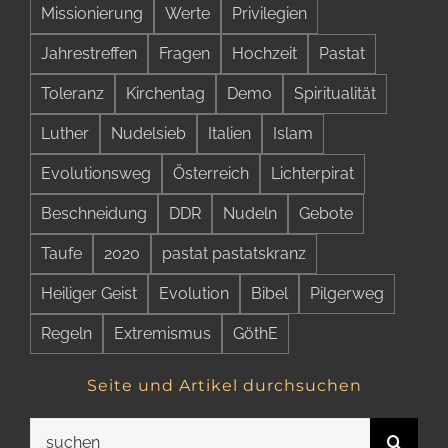
Missionierung
Werte
Privilegien
Jahrestreffen
Fragen
Hochzeit
Pastat
Toleranz
Kirchentag
Demo
Spiritualität
Luther
Nudelsieb
Italien
Islam
Evolutionsweg
Österreich
Lichterpirat
Beschneidung
DDR
Nudeln
Gebote
Taufe
2020
pastat pastatskranz
Heiliger Geist
Evolution
Bibel
Pilgerweg
Regeln
Extremismus
GöthE
Seite und Artikel durchsuchen
Suche