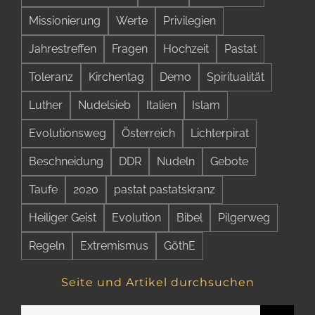
Missionierung
Werte
Privilegien
Jahrestreffen
Fragen
Hochzeit
Pastat
Toleranz
Kirchentag
Demo
Spiritualität
Luther
Nudelsieb
Italien
Islam
Evolutionsweg
Österreich
Lichterpirat
Beschneidung
DDR
Nudeln
Gebote
Taufe
2020
pastat pastatskranz
Heiliger Geist
Evolution
Bibel
Pilgerweg
Regeln
Extremismus
GöthE
Seite und Artikel durchsuchen
Suche