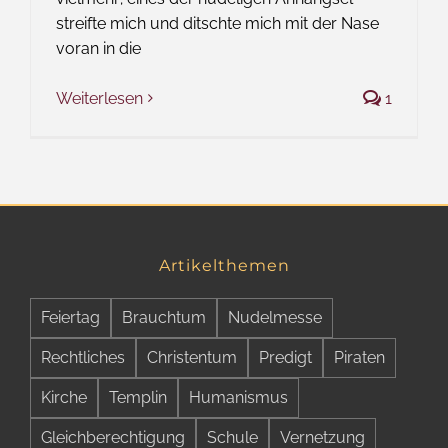
streifte mich und ditschte mich mit der Nase
voran in die
Weiterlesen
1
Artikelthemen
Feiertag
Brauchtum
Nudelmesse
Rechtliches
Christentum
Predigt
Piraten
Kirche
Templin
Humanismus
Gleichberechtigung
Schule
Vernetzung