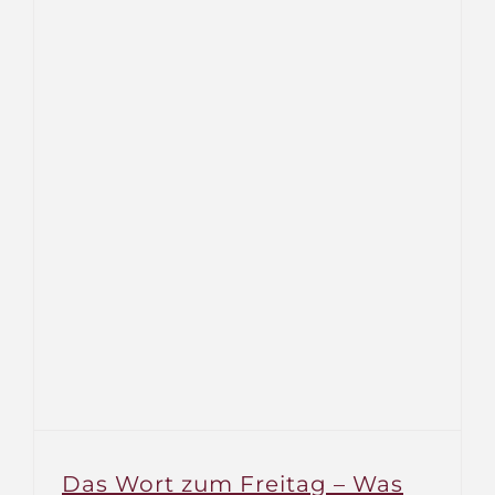
–
Hallow
in
der
Bronx
Das Wort zum Freitag – Was