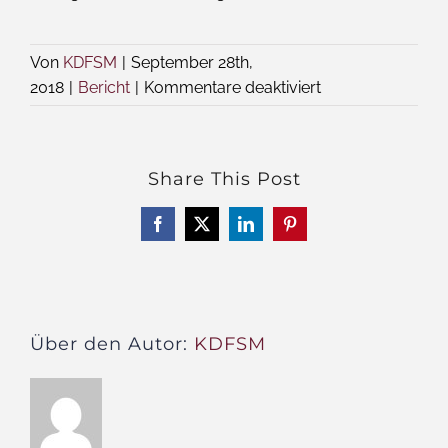
Von
KDFSM
|
September 28th,
für
2018
|
Bericht
|
Kommentare deaktiviert
Das
Wort
zum
Share This Post
Freitag
–
Facebook
X
LinkedIn
Pinterest
Jahrestreffen,
wie
es
war
Über den Autor:
KDFSM