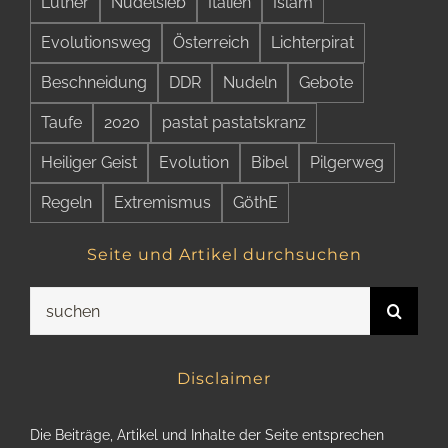
Luther
Nudelsieb
Italien
Islam
Evolutionsweg
Österreich
Lichterpirat
Beschneidung
DDR
Nudeln
Gebote
Taufe
2020
pastat pastatskranz
Heiliger Geist
Evolution
Bibel
Pilgerweg
Regeln
Extremismus
GöthE
Seite und Artikel durchsuchen
Suche
nach:
Disclaimer
Die Beiträge, Artikel und Inhalte der Seite entsprechen