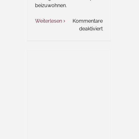
beizuwohnen.
Weiterlesen
Kommentare
für
deaktiviert
Das
Wort
zum
Freitag
–
Evolution
a
la
Osnabrück