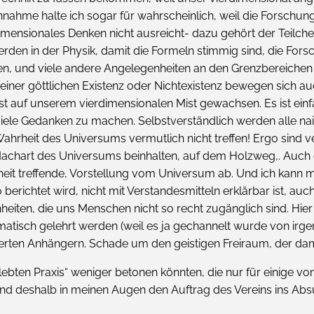
nnahme halte ich sogar für wahrscheinlich, weil die Forschun
imensionales Denken nicht ausreicht- dazu gehört der Teilc
 werden in der Physik, damit die Formeln stimmig sind, die Fo
, und viele andere Angelegenheiten an den Grenzbereichen u
iner göttlichen Existenz oder Nichtexistenz bewegen sich au
ist auf unserem vierdimensionalen Mist gewachsen. Es ist e
o viele Gedanken zu machen. Selbstverständlich werden alle 
Wahrheit des Universums vermutlich nicht treffen! Ergo sind ve
achart des Universums beinhalten, auf dem Holzweg,. Auch de
eit treffende, Vorstellung vom Universum ab. Und ich kann mi
berichtet wird, nicht mit Verstandesmitteln erklärbar ist, auch
en, die uns Menschen nicht so recht zugänglich sind. Hier ma
gmatisch gelehrt werden (weil es ja gechannelt wurde von irg
en Anhängern. Schade um den geistigen Freiraum, der dami
lebten Praxis“ weniger betonen könnten, die nur für einige v
d deshalb in meinen Augen den Auftrag des Vereins ins Absu