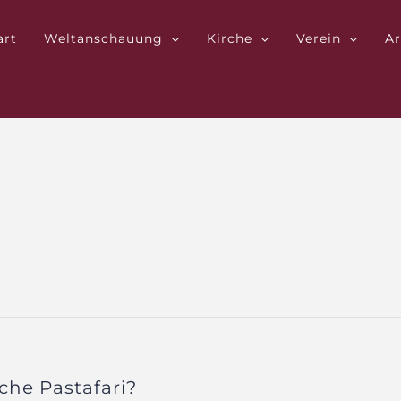
art
Weltanschauung
Kirche
Verein
Ar
che Pastafari?