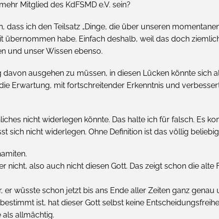
mehr Mitglied des KdFSMD e.V. sein?
len, dass ich den Teilsatz „Dinge, die über unseren momentan
 übernommen habe. Einfach deshalb, weil das doch ziemlich un
en und unser Wissen ebenso.
ig davon ausgehen zu müssen, in diesen Lücken könnte sich al
h die Erwartung, mit fortschreitender Erkenntnis und verbess
ches nicht widerlegen könnte. Das halte ich für falsch. Es ko
t sich nicht widerlegen. Ohne Definition ist das völlig beliebig
hamiten.
er nicht, also auch nicht diesen Gott. Das zeigt schon die alte
r, er wüsste schon jetzt bis ans Ende aller Zeiten ganz genau u
bestimmt ist, hat dieser Gott selbst keine Entscheidungsfreihe
als allmächtig.