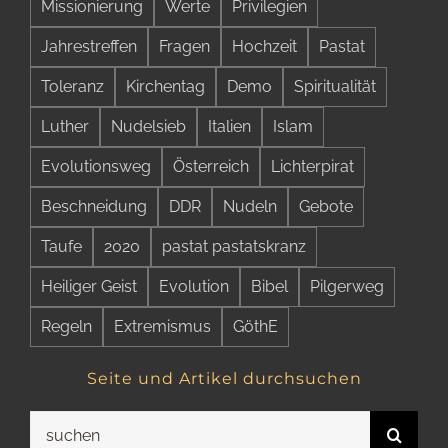
Missionierung
Werte
Privilegien
Jahrestreffen
Fragen
Hochzeit
Pastat
Toleranz
Kirchentag
Demo
Spiritualität
Luther
Nudelsieb
Italien
Islam
Evolutionsweg
Österreich
Lichterpirat
Beschneidung
DDR
Nudeln
Gebote
Taufe
2020
pastat pastatskranz
Heiliger Geist
Evolution
Bibel
Pilgerweg
Regeln
Extremismus
GöthE
Seite und Artikel durchsuchen
Suche
nach: