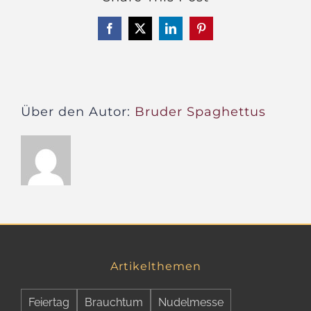
Freitag
–
Facebook
X
LinkedIn
Pinterest
Das
Evolut
2.0
Über den Autor:
Bruder Spaghettus
Artikelthemen
Feiertag
Brauchtum
Nudelmesse