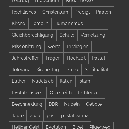
Feiertag
Brauchtum
Nudelmesse
Rechtliches
Christentum
Predigt
Piraten
Kirche
Templin
Humanismus
Gleichberechtigung
Schule
Vernetzung
Missionierung
Werte
Privilegien
Jahrestreffen
Fragen
Hochzeit
Pastat
Toleranz
Kirchentag
Demo
Spiritualität
Luther
Nudelsieb
Italien
Islam
Evolutionsweg
Österreich
Lichterpirat
Beschneidung
DDR
Nudeln
Gebote
Taufe
2020
pastat pastatskranz
Heiliger Geist
Evolution
Bibel
Pilgerweg