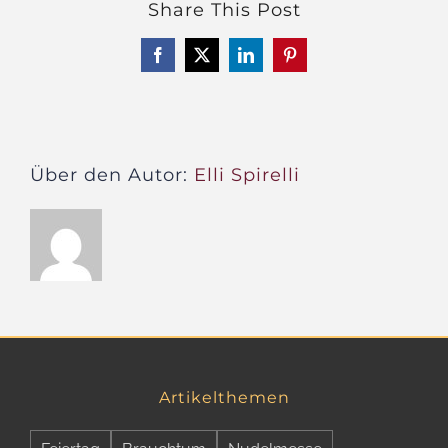
Share This Post
Freit
–
Facebook
X
LinkedIn
Pinterest
Der
Stiefe
des
Nikla
Über den Autor:
Elli Spirelli
Artikelthemen