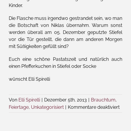
Kinder.
Die Flasche muss irgendwo gestrandet sein, wo man
die Botschaft von Niklas übernahm. Warum sonst
werden überall am 05. Dezember geputzte Stiefel
vor die Tür gestellt, die dann am anderen Morgen
mit Süßigkeiten gefüllt sind?
Euch eine schöne Pastatszeit und natürlich auch
einen Pfefferkuchen in Stiefel oder Socke
wünscht Elli Spirelli
Von
Elli Spirelli
|
Dezember 5th, 2013
|
Brauchtum
,
für
Feiertage
,
Unkategorisiert
|
Kommentare deaktiviert
Das
Wort
zum