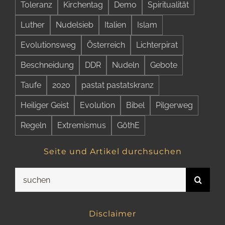
Toleranz
Kirchentag
Demo
Spiritualität
Luther
Nudelsieb
Italien
Islam
Evolutionsweg
Österreich
Lichterpirat
Beschneidung
DDR
Nudeln
Gebote
Taufe
2020
pastat pastatskranz
Heiliger Geist
Evolution
Bibel
Pilgerweg
Regeln
Extremismus
GöthE
Seite und Artikel durchsuchen
Suche
nach:
Disclaimer