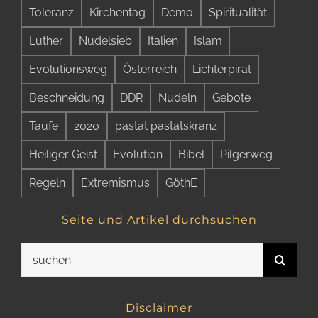
Toleranz
Kirchentag
Demo
Spiritualität
Luther
Nudelsieb
Italien
Islam
Evolutionsweg
Österreich
Lichterpirat
Beschneidung
DDR
Nudeln
Gebote
Taufe
2020
pastat pastatskranz
Heiliger Geist
Evolution
Bibel
Pilgerweg
Regeln
Extremismus
GöthE
Seite und Artikel durchsuchen
Suche
nach:
Disclaimer