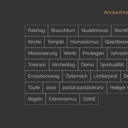
Artikelt
Feiertag
Brauchtum
Nudelmesse
Rechtl
Kirche
Templin
Humanismus
Gleichbere
Missionierung
Werte
Privilegien
Jahrestr
Toleranz
Kirchentag
Demo
Spiritualität
Evolutionsweg
Österreich
Lichterpirat
B
Taufe
2020
pastat pastatskranz
Heiliger 
Regeln
Extremismus
GöthE