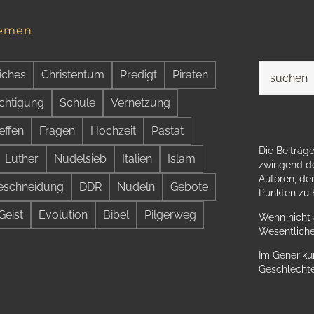
hemen
Suche
iches
Christentum
Predigt
Piraten
nach:
chtigung
Schule
Vernetzung
effen
Fragen
Hochzeit
Pastat
Die Beiträge
Luther
Nudelsieb
Italien
Islam
zwingend de
Autoren, der
eschneidung
DDR
Nudeln
Gebote
Punkten zu
Geist
Evolution
Bibel
Pilgerweg
Wenn nicht 
Wesentliche
Im Generiku
Geschlechte