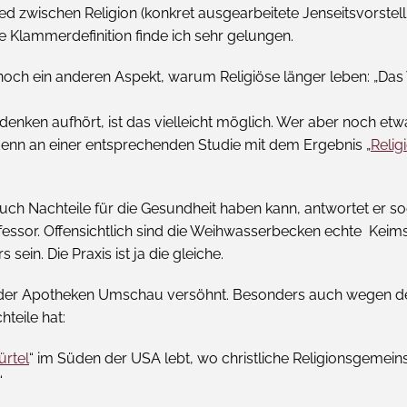
 zwischen Religion (konkret ausgearbeitete Jenseitsvorstellung
te Klammerdefinition finde ich sehr gelungen.
och ein anderen Aspekt, warum Religiöse länger leben: „Das 
nken aufhört, ist das vielleicht möglich. Wer aber noch etwas
denn an einer entsprechenden Studie mit dem Ergebnis „
Relig
uch Nachteile für die Gesundheit haben kann, antwortet er soga
ofessor. Offensichtlich sind die Weihwasserbecken echte Kei
sein. Die Praxis ist ja die gleiche.
t der Apotheken Umschau versöhnt. Besonders auch wegen des
hteile hat:
ürtel
“ im Süden der USA lebt, wo christliche Religionsgemeins
“