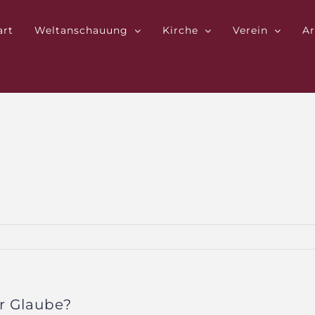
art
Weltanschauung
Kirche
Verein
Ar
r Glaube?