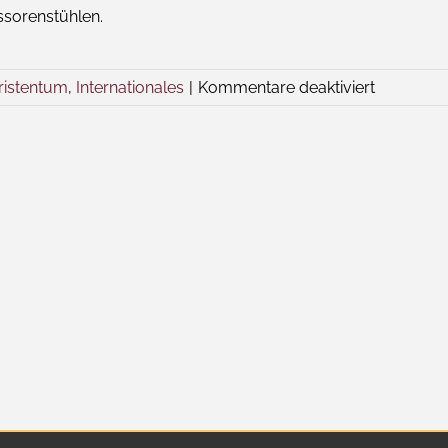
ssorenstühlen.
für
ristentum
,
Internationales
|
Kommentare deaktiviert
Das
Wort
zum
Freitag
–
Gesunder
Glaube?