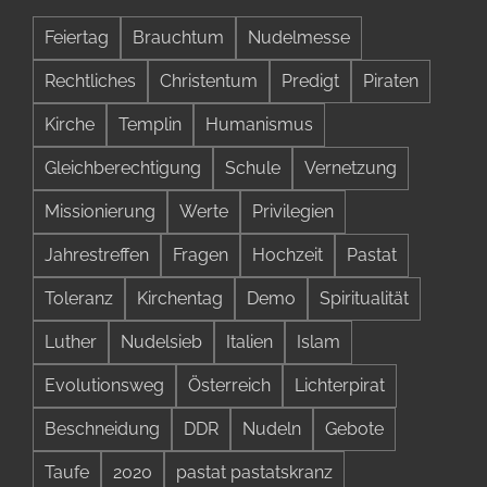
Schutz
Feiertag
Brauchtum
Nudelmesse
des
saftige
Rechtliches
Christentum
Predigt
Piraten
Glaube
Kirche
Templin
Humanismus
Gleichberechtigung
Schule
Vernetzung
Missionierung
Werte
Privilegien
Jahrestreffen
Fragen
Hochzeit
Pastat
Toleranz
Kirchentag
Demo
Spiritualität
Luther
Nudelsieb
Italien
Islam
Evolutionsweg
Österreich
Lichterpirat
Beschneidung
DDR
Nudeln
Gebote
Taufe
2020
pastat pastatskranz