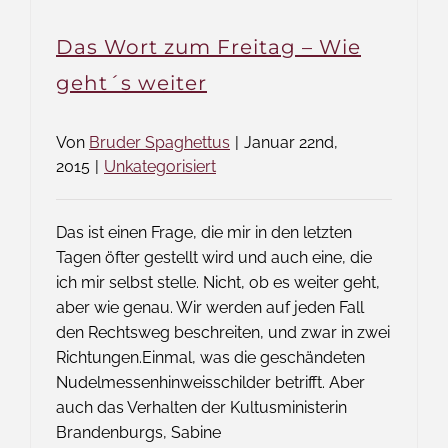
zum
Freitag
Das Wort zum Freitag – Wie
–
Offenb
geht´s weiter
durch
Wissen
Von
Bruder Spaghettus
|
Januar 22nd,
2015
|
Unkategorisiert
Das ist einen Frage, die mir in den letzten
Tagen öfter gestellt wird und auch eine, die
ich mir selbst stelle. Nicht, ob es weiter geht,
aber wie genau. Wir werden auf jeden Fall
den Rechtsweg beschreiten, und zwar in zwei
Richtungen.Einmal, was die geschändeten
Nudelmessenhinweisschilder betrifft. Aber
auch das Verhalten der Kultusministerin
Brandenburgs, Sabine