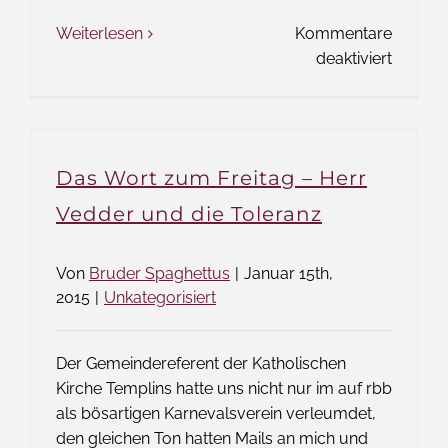
Weiterlesen
Kommentare
für
deaktiviert
Offener
Brief
an
die
Das Wort zum Freitag – Herr
Christe
Templi
Vedder und die Toleranz
Von
Bruder Spaghettus
|
Januar 15th,
2015
|
Unkategorisiert
Der Gemeindereferent der Katholischen
Kirche Templins hatte uns nicht nur im auf rbb
als bösartigen Karnevalsverein verleumdet,
den gleichen Ton hatten Mails an mich und