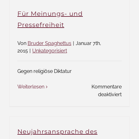
Freitag
Für Meinungs- und
–
Charlie
Pressefreiheit
lebt
Von
Bruder Spaghettus
|
Januar 7th,
2015
|
Unkategorisiert
Gegen religiöse Diktatur
Weiterlesen
Kommentare
für
deaktiviert
Für
Meinun
und
Pressefr
Neujahrsansprache des