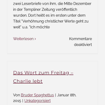
zwei Leserbriefe von ihm, die Mitte Dezember
in der Templiner Zeitung veröffentlich
wurden. Dort heißt es im ersten unter dem
Titel "Verhöhnung christlicher Werte geht zu
weit" u.a. "Ich möchte
Weiterlesen
Kommentare
für
deaktiviert
Das
Wort
zum
Freitag
Das Wort zum Freitag –
–
Herr
Charlie lebt
Vedder
und
Von
Bruder Spaghettus
|
Januar 8th,
die
2015
|
Unkategorisiert
Toleran