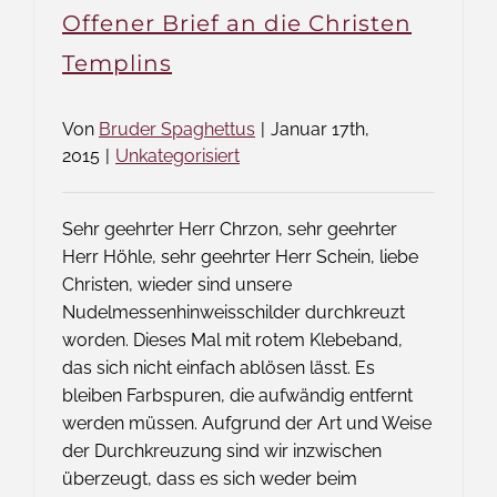
Einflu
Offener Brief an die Christen
der
brande
Templins
Kultusm
auf
Von
Bruder Spaghettus
|
Januar 17th,
die
2015
|
Unkategorisiert
Entsch
einer
Behörd
Sehr geehrter Herr Chrzon, sehr geehrter
Herr Höhle, sehr geehrter Herr Schein, liebe
Christen, wieder sind unsere
Nudelmessenhinweisschilder durchkreuzt
worden. Dieses Mal mit rotem Klebeband,
das sich nicht einfach ablösen lässt. Es
bleiben Farbspuren, die aufwändig entfernt
werden müssen. Aufgrund der Art und Weise
der Durchkreuzung sind wir inzwischen
überzeugt, dass es sich weder beim