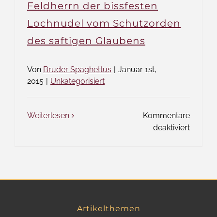
Feldherrn der bissfesten
Lochnudel vom Schutzorden
des saftigen Glaubens
Von
Bruder Spaghettus
|
Januar 1st,
2015
|
Unkategorisiert
Weiterlesen
Kommentare
für
deaktiviert
Neujah
des
Feldher
der
bissfes
Lochnu
Artikelthemen
vom