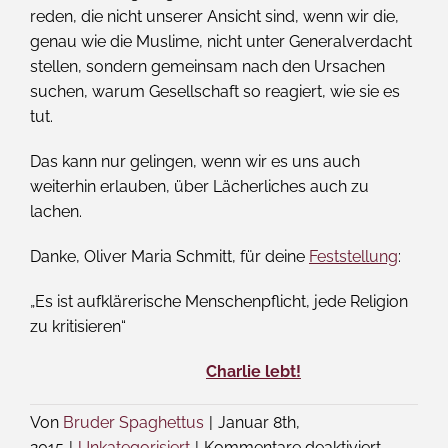
reden, die nicht unserer Ansicht sind, wenn wir die,
genau wie die Muslime, nicht unter Generalverdacht
stellen, sondern gemeinsam nach den Ursachen
suchen, warum Gesellschaft so reagiert, wie sie es
tut.
Das kann nur gelingen, wenn wir es uns auch
weiterhin erlauben, über Lächerliches auch zu
lachen.
Danke, Oliver Maria Schmitt, für deine
Feststellung
:
„Es ist aufklärerische Menschenpflicht, jede Religion
zu kritisieren“
Charlie lebt!
Von
Bruder Spaghettus
|
Januar 8th,
für
2015
|
Unkategorisiert
|
Kommentare deaktiviert