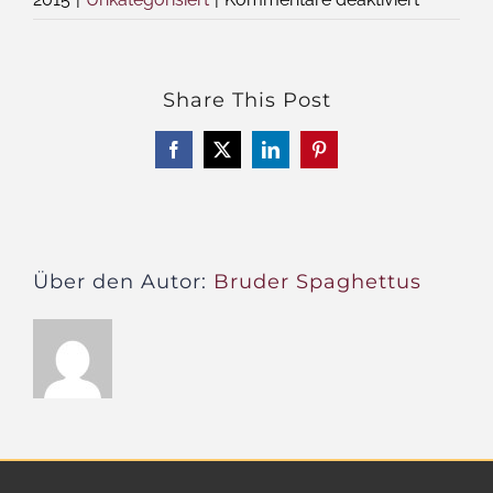
Das
Wort
zum
Share This Post
Freitag
–
Facebook
X
LinkedIn
Pinterest
Charlie
lebt
Über den Autor:
Bruder Spaghettus