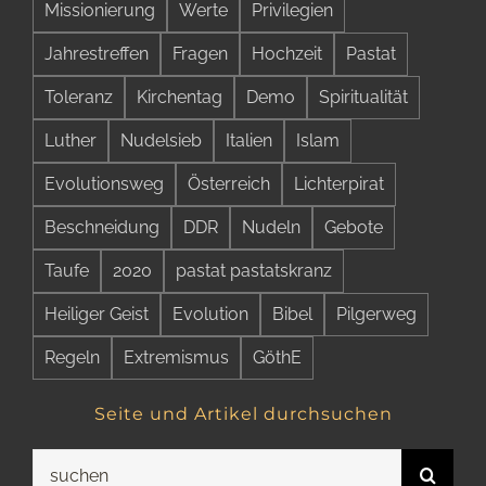
Missionierung
Werte
Privilegien
Jahrestreffen
Fragen
Hochzeit
Pastat
Toleranz
Kirchentag
Demo
Spiritualität
Luther
Nudelsieb
Italien
Islam
Evolutionsweg
Österreich
Lichterpirat
Beschneidung
DDR
Nudeln
Gebote
Taufe
2020
pastat pastatskranz
Heiliger Geist
Evolution
Bibel
Pilgerweg
Regeln
Extremismus
GöthE
Seite und Artikel durchsuchen
Suche