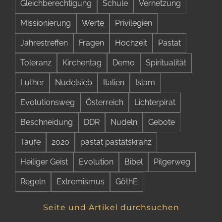
Gleichberechtigung
Schule
Vernetzung
Missionierung
Werte
Privilegien
Jahrestreffen
Fragen
Hochzeit
Pastat
Toleranz
Kirchentag
Demo
Spiritualität
Luther
Nudelsieb
Italien
Islam
Evolutionsweg
Österreich
Lichterpirat
Beschneidung
DDR
Nudeln
Gebote
Taufe
2020
pastat pastatskranz
Heiliger Geist
Evolution
Bibel
Pilgerweg
Regeln
Extremismus
GöthE
Seite und Artikel durchsuchen