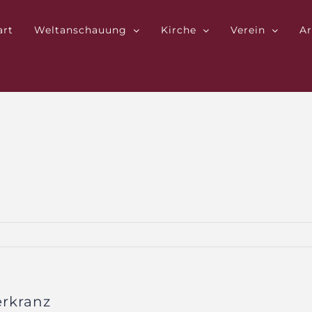
art
Weltanschauung
Kirche
Verein
Ar
erkranz