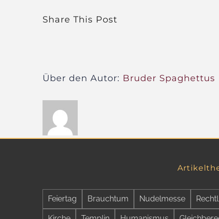
Share This Post
Über den Autor:
Bruder Spaghettus
Artikelt
Feiertag
Brauchtum
Nudelmesse
Rechtl
Kirche
Templin
Humanismus
Gleichbere