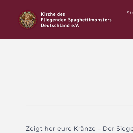
Zum
Inhalt
St
springen
Zeigt her eure Kränze – Der Sieg