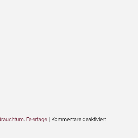
für
Brauchtum
,
Feiertage
|
Kommentare deaktiviert
Zeigt
her