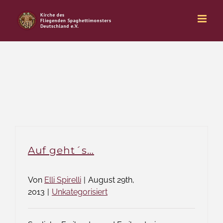
Zum
Inhalt
springen
Auf geht´s…
Von
Elli Spirelli
|
August 29th,
2013
|
Unkategorisiert