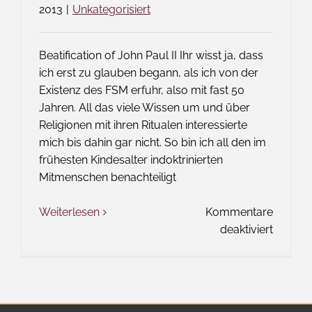
2013
|
Unkategorisiert
Beatification of John Paul II Ihr wisst ja, dass
ich erst zu glauben begann, als ich von der
Existenz des FSM erfuhr, also mit fast 50
Jahren. All das viele Wissen um und über
Religionen mit ihren Ritualen interessierte
mich bis dahin gar nicht. So bin ich all den im
frühesten Kindesalter indoktrinierten
Mitmenschen benachteiligt
Weiterlesen
Kommentare
für
deaktiviert
Das
Wort
zum
Freitag