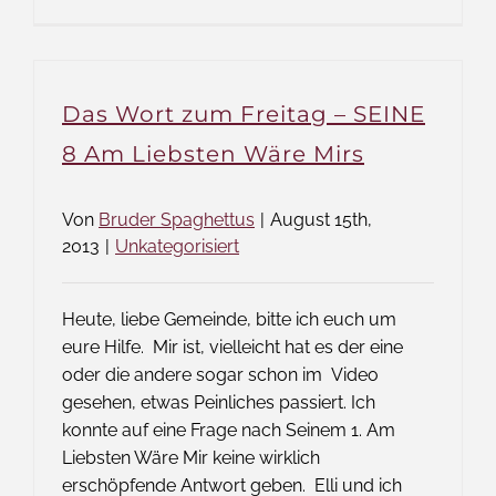
Nudelm
on
Tour
2013
Das Wort zum Freitag – SEINE
8 Am Liebsten Wäre Mirs
Von
Bruder Spaghettus
|
August 15th,
2013
|
Unkategorisiert
Heute, liebe Gemeinde, bitte ich euch um
eure Hilfe. Mir ist, vielleicht hat es der eine
oder die andere sogar schon im Video
gesehen, etwas Peinliches passiert. Ich
konnte auf eine Frage nach Seinem 1. Am
Liebsten Wäre Mir keine wirklich
erschöpfende Antwort geben. Elli und ich