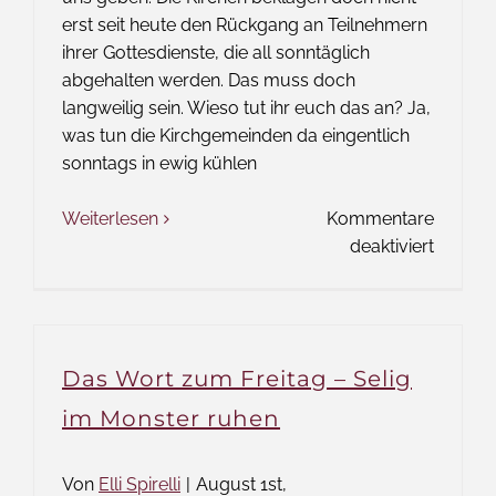
erst seit heute den Rückgang an Teilnehmern
ihrer Gottesdienste, die all sonntäglich
abgehalten werden. Das muss doch
langweilig sein. Wieso tut ihr euch das an? Ja,
was tun die Kirchgemeinden da eingentlich
sonntags in ewig kühlen
Weiterlesen
Kommentare
für
deaktiviert
Das
Wort
zum
Freitag
Das Wort zum Freitag – Selig
–
Wieso,
im Monster ruhen
weshal
warum
Von
Elli Spirelli
|
August 1st,