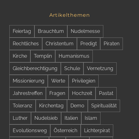
–
Selig
Artikelthemen
im
Monste
Feiertag
Brauchtum
Nudelmesse
ruhen
Rechtliches
Christentum
Predigt
Piraten
Kirche
Templin
Humanismus
Gleichberechtigung
Schule
Vernetzung
Missionierung
Werte
Privilegien
Jahrestreffen
Fragen
Hochzeit
Pastat
Toleranz
Kirchentag
Demo
Spiritualität
Luther
Nudelsieb
Italien
Islam
Evolutionsweg
Österreich
Lichterpirat