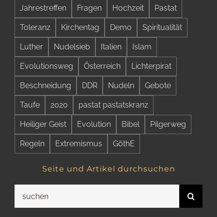
Jahrestreffen
Fragen
Hochzeit
Pastat
Toleranz
Kirchentag
Demo
Spiritualität
Luther
Nudelsieb
Italien
Islam
Evolutionsweg
Österreich
Lichterpirat
Beschneidung
DDR
Nudeln
Gebote
Taufe
2020
pastat pastatskranz
Heiliger Geist
Evolution
Bibel
Pilgerweg
Regeln
Extremismus
GöthE
Seite und Artikel durchsuchen
Suche
nach: