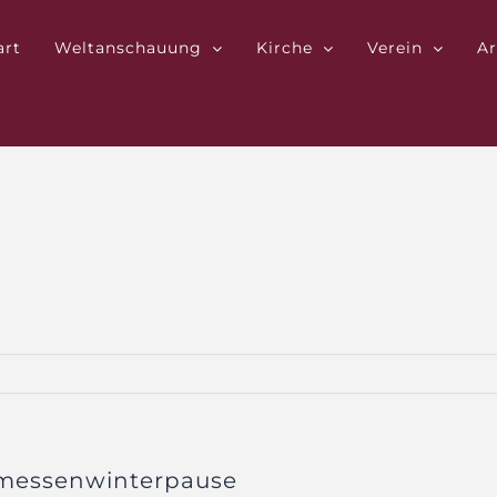
art
Weltanschauung
Kirche
Verein
Ar
smessenwinterpause