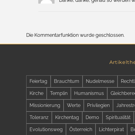
Danke, danke, genau so werden w
Die Kommentarfunktion wurde geschlossen.
Artikelt
Feiertag
Brauchtum
Nudelmesse
Rechtl
Kirche
Templin
Humanismus
Gleichbere
Missionierung
Werte
Privilegien
Jahrestr
Toleranz
Kirchentag
Demo
Spiritualität
Evolutionsweg
Österreich
Lichterpirat
B