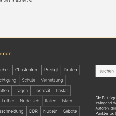
ir das machen. 🙂
hemen
Suche
iches
Christentum
Predigt
Piraten
nach:
chtigung
Schule
Vernetzung
effen
Fragen
Hochzeit
Pastat
Die Beiträge
Luther
Nudelsieb
Italien
Islam
zwingend de
Autoren, der
eschneidung
DDR
Nudeln
Gebote
Punkten zu