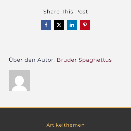
zum
Share This Post
Freitag
–
Facebook
X
LinkedIn
Pinterest
Sprich
wie
ein
Pirat
Über den Autor:
Bruder Spaghettus
Artikelthemen