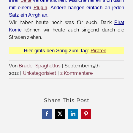
Seite
mit einem
. Andere hängen einfach an jeden
Plugin
Satz ein Arrgh an.
Wir haben heute noch was für euch. Dank
Pirat
können wir heute auch singend durch die
Körrie
Straßen ziehen.
Hier gibts den Song zum Tag:
Piraten
.
Von
Bruder Spaghettus
|
September 19th,
2012
|
Unkategorisiert
|
2 Kommentare
Share This Post
Facebook
X
LinkedIn
Pinterest