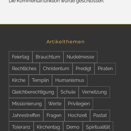
Die Kommentarfunktion wurde geschlossen.
Artikelthemen
Feiertag
Brauchtum
Nudelmesse
Rechtliches
Christentum
Predigt
Piraten
Kirche
Templin
Humanismus
Gleichberechtigung
Schule
Vernetzung
Missionierung
Werte
Privilegien
Jahrestreffen
Fragen
Hochzeit
Pastat
Toleranz
Kirchentag
Demo
Spiritualität