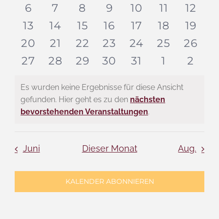
Veranstaltungen
Veranstaltungen
Veranstaltungen
Veranstaltungen
Veranstaltung
Veranstal
Vera
Veranstaltungen
0
0
0
0
0
0
0
6
7
8
9
10
11
12
Ansich
Veranstaltungen
Veranstaltungen
Veranstaltungen
Veranstaltungen
Veranstaltung
Veranstal
Veran
0
0
0
0
0
0
0
13
14
15
16
17
18
19
Navig
Veranstaltungen
Veranstaltungen
Veranstaltungen
Veranstaltungen
Veranstaltung
Veranstal
Veran
0
0
0
0
0
0
0
20
21
22
23
24
25
26
Veranstaltungen
Veranstaltungen
Veranstaltungen
Veranstaltungen
Veranstaltung
Veranstal
Veran
0
0
0
0
0
0
0
27
28
29
30
31
1
2
Veranstaltungen
Veranstaltungen
Veranstaltungen
Veranstaltungen
Veranstaltung
Veransta
Vera
Es wurden keine Ergebnisse für diese Ansicht
gefunden. Hier geht es zu den
nächsten
Hinweis
bevorstehenden Veranstaltungen
.
Juni
Dieser Monat
Aug.
KALENDER ABONNIEREN