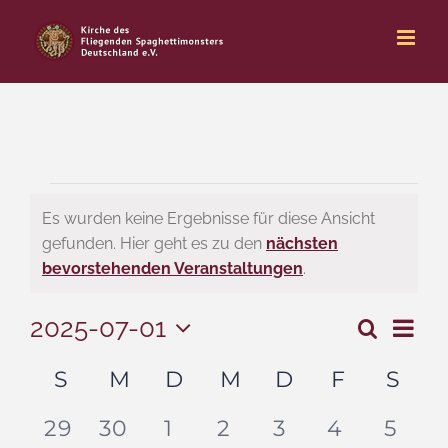
Zum
Inhalt
springen
Veranstaltungen
Es wurden keine Ergebnisse für diese Ansicht
gefunden. Hier geht es zu den
nächsten
Hinweis
bevorstehenden Veranstaltungen
.
2025-07-01
Ver
Suche
Monat
Veran
Datum
Ans
Kalender
S
SONNTAG
M
MONTAG
D
DIENSTAG
M
MITTWOCH
D
DONNERST
F
FREITA
S
SA
wählen.
Suche
Nav
von
0
0
0
0
0
0
0
und
29
30
1
2
3
4
5