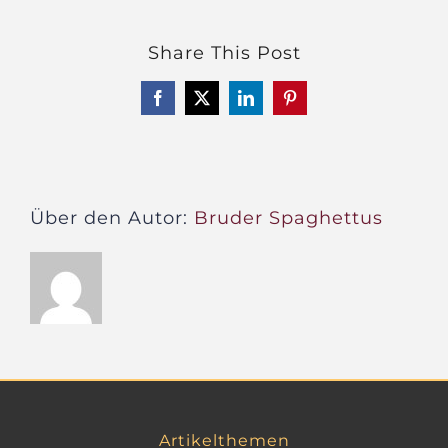
Wort
zum
Share This Post
Freitag
–
Facebook
X
LinkedIn
Pinterest
Post
von
der
Stadt
Templin
Über den Autor:
Bruder Spaghettus
Artikelthemen