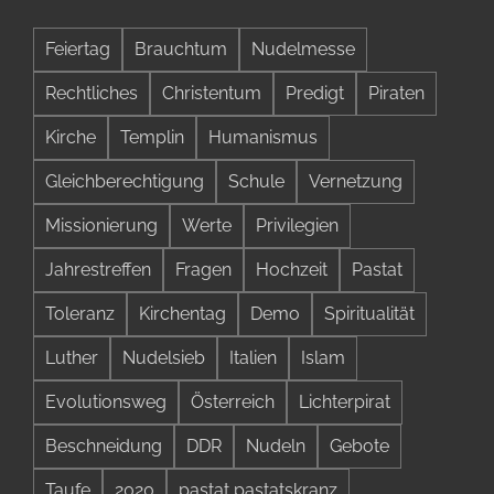
Feiertag
Brauchtum
Nudelmesse
Rechtliches
Christentum
Predigt
Piraten
Kirche
Templin
Humanismus
Gleichberechtigung
Schule
Vernetzung
Missionierung
Werte
Privilegien
Jahrestreffen
Fragen
Hochzeit
Pastat
Toleranz
Kirchentag
Demo
Spiritualität
Luther
Nudelsieb
Italien
Islam
Evolutionsweg
Österreich
Lichterpirat
Beschneidung
DDR
Nudeln
Gebote
Taufe
2020
pastat pastatskranz