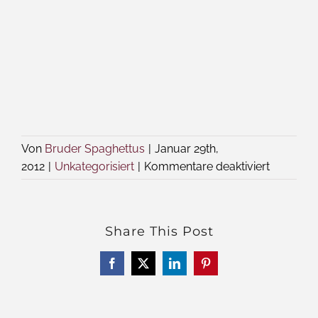
Von
Bruder Spaghettus
|
Januar 29th,
für
2012
|
Unkategorisiert
|
Kommentare deaktiviert
Fernseht
der
Woche:
Share This Post
Außensei
Spitzenre
Facebook
X
LinkedIn
Pinterest