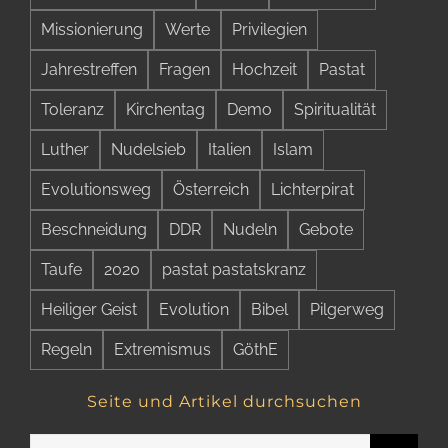
Missionierung
Werte
Privilegien
Jahrestreffen
Fragen
Hochzeit
Pastat
Toleranz
Kirchentag
Demo
Spiritualität
Luther
Nudelsieb
Italien
Islam
Evolutionsweg
Österreich
Lichterpirat
Beschneidung
DDR
Nudeln
Gebote
Taufe
2020
pastat pastatskranz
Heiliger Geist
Evolution
Bibel
Pilgerweg
Regeln
Extremismus
GöthE
Seite und Artikel durchsuchen
Suche