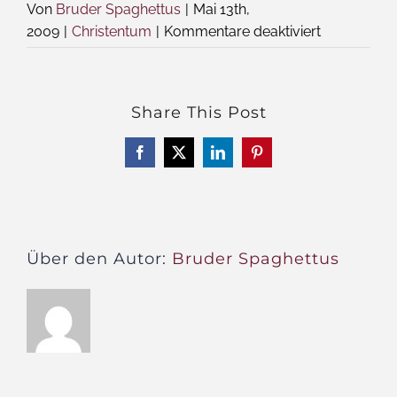
Von
Bruder Spaghettus
|
Mai 13th,
für
2009
|
Christentum
|
Kommentare deaktiviert
Schützt
die
Bibel
Share This Post
Facebook
X
LinkedIn
Pinterest
Über den Autor:
Bruder Spaghettus