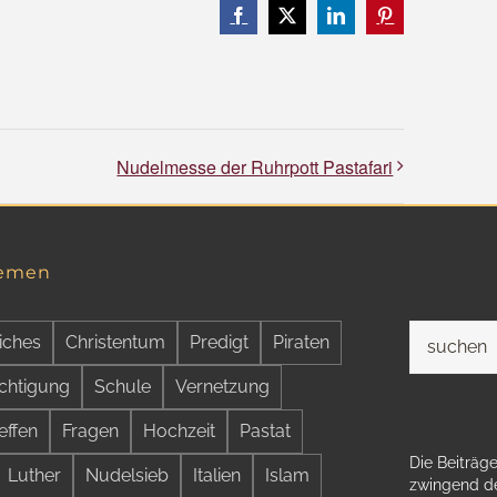
Facebook
X
LinkedIn
Pinterest
Nudelmesse der Ruhrpott Pastafari
hemen
Suche
iches
Christentum
Predigt
Piraten
nach:
chtigung
Schule
Vernetzung
effen
Fragen
Hochzeit
Pastat
Die Beiträge
Luther
Nudelsieb
Italien
Islam
zwingend de