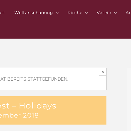
art
Weltanschauung
Kirche
Verein
Ar
×
AT BEREITS STATTGEFUNDEN.
st – Holidays
zember 2018