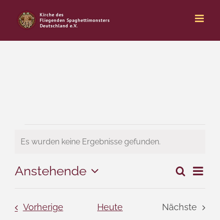
Zum
Inhalt
springen
Veranstaltungen
Es wurden keine Ergebnisse gefunden.
Hinweis
Anstehende
Ver
Suche
Liste
Veran
Datum
Ans
wählen.
Suche
Nav
Veranstaltungen
Vorherige
Heute
Nächste